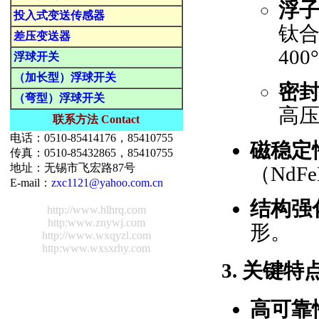
浮
投入式变送传感器
钛
差压变送器
40
浮球开关
（加长型）浮球开关
密
（弯型）浮球开关
高压
联系方法 Contact
电话：0510-85414176，85410755
磁稳定
传真：0510-85432865，85410755
地址：无锡市飞宏路87号
（Nd
E-mail：
zxc1121@yahoo.com.cn
结构强
http://www.hlhrq.com
http:www.znywj.com
形。
http://www.wxqyzl.com
http:www.wxsxrhy.com
3.
关键特
高可靠