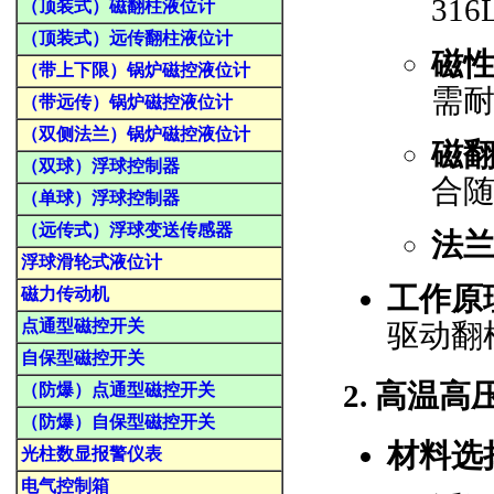
31
（顶装式）磁翻柱液位计
（顶装式）远传翻柱液位计
磁
（带上下限）锅炉磁控液位计
需
（带远传）锅炉磁控液位计
（双侧法兰）锅炉磁控液位计
磁
（双球）浮球控制器
合
（单球）浮球控制器
（远传式）浮球变送传感器
法兰
浮球滑轮式液位计
工作原
磁力传动机
点通型磁控开关
驱动翻
自保型磁控开关
2.
高温高
（防爆）点通型磁控开关
（防爆）自保型磁控开关
材料选
光柱数显报警仪表
电气控制箱