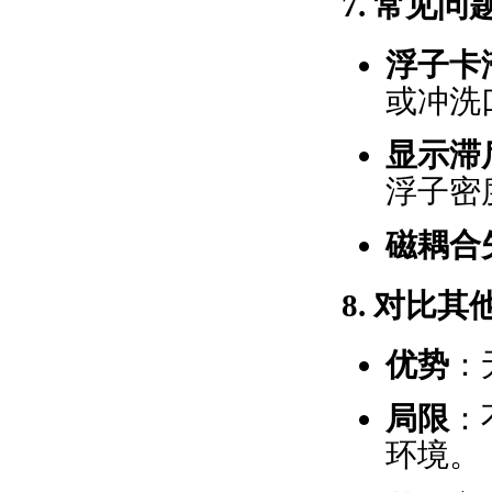
7.
常见问
浮子卡
或冲洗
显示滞
浮子密
磁耦合
8.
对比其
优势
：
局限
：
环境。