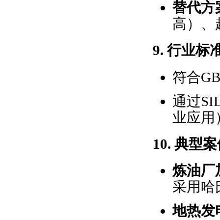
替代方
高）、
9.
行业标
符合GB
通过SI
业应用
10.
典型案
炼油厂
采用哈
地热发