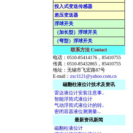
投入式变送传感器
差压变送器
浮球开关
（加长型）浮球开关
（弯型）浮球开关
联系方法 Contact
电话：0510-85414176，85410755
传真：0510-85432865，85410755
地址：无锡市飞宏路87号
E-mail：
zxc1121@yahoo.com.cn
磁翻柱液位计技术及资讯
雷达液位计安装注意事..
智能浮筒式液位计
气动浮筒式液位计的转..
密闭容器液位测测量-..
最新资讯新闻
磁翻柱液位计