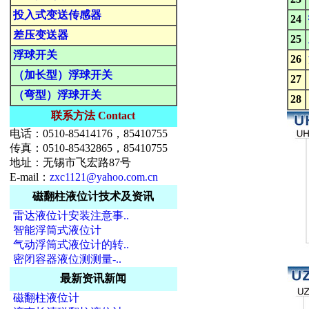
投入式变送传感器
24
差压变送器
25
浮球开关
26
（加长型）浮球开关
27
（弯型）浮球开关
28
联系方法 Contact
电话：0510-85414176，85410755
传真：0510-85432865，85410755
地址：无锡市飞宏路87号
E-mail：
zxc1121@yahoo.com.cn
磁翻柱液位计技术及资讯
雷达液位计安装注意事..
智能浮筒式液位计
气动浮筒式液位计的转..
密闭容器液位测测量-..
最新资讯新闻
磁翻柱液位计